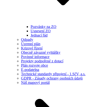
Pozvánky na ZO
Usnesení ZO
Jednací řád
Odpady
Územní plán
Krizové řízení
Obecně závazné vyhlášky
Povinné informace
Projekty podpořené z dotací
Plán rozvoje obce
E-podatelna
Technické standardy připojení - 1.SčV, a.s.
GDPR - Zásady ochrany osobních údajů
Náš mapový portál