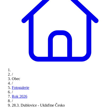
/
Obec
/
Fotogalerie
/
Rok 2026
/
28.3. Dublovice - Ukliďme Česko