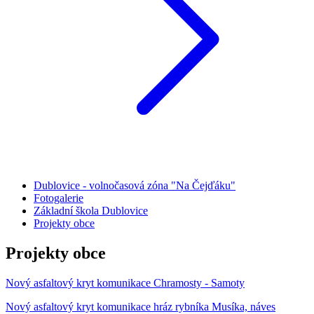
Dublovice - volnočasová zóna "Na Čejďáku"
Fotogalerie
Základní škola Dublovice
Projekty obce
Projekty obce
Nový asfaltový kryt komunikace Chramosty - Samoty
Nový asfaltový kryt komunikace hráz rybníka Musíka, náves