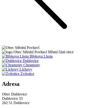
Obec
Střední Povltaví
Místní části obce
Břekova Lhota
Dublovice
Chramosty
Líchovy
Zvírotice
Adresa
Obec Dublovice
Dublovice 33
262 51 Dublovice