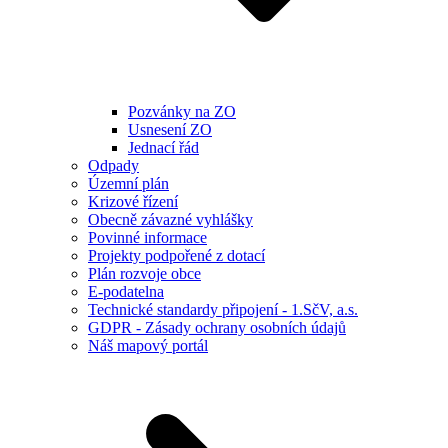
Pozvánky na ZO
Usnesení ZO
Jednací řád
Odpady
Územní plán
Krizové řízení
Obecně závazné vyhlášky
Povinné informace
Projekty podpořené z dotací
Plán rozvoje obce
E-podatelna
Technické standardy připojení - 1.SčV, a.s.
GDPR - Zásady ochrany osobních údajů
Náš mapový portál