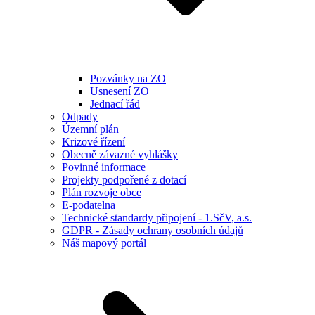
Pozvánky na ZO
Usnesení ZO
Jednací řád
Odpady
Územní plán
Krizové řízení
Obecně závazné vyhlášky
Povinné informace
Projekty podpořené z dotací
Plán rozvoje obce
E-podatelna
Technické standardy připojení - 1.SčV, a.s.
GDPR - Zásady ochrany osobních údajů
Náš mapový portál