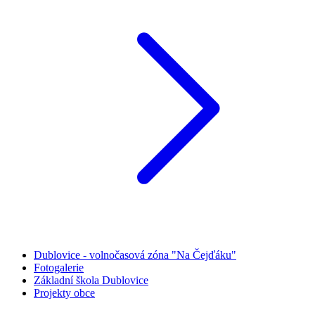
Dublovice - volnočasová zóna "Na Čejďáku"
Fotogalerie
Základní škola Dublovice
Projekty obce