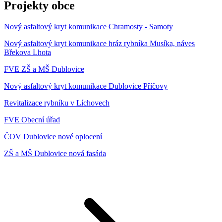
Projekty obce
Nový asfaltový kryt komunikace Chramosty - Samoty
Nový asfaltový kryt komunikace hráz rybníka Musíka, náves
Břekova Lhota
FVE ZŠ a MŠ Dublovice
Nový asfaltový kryt komunikace Dublovice Příčovy
Revitalizace rybníku v Líchovech
FVE Obecní úřad
ČOV Dublovice nové oplocení
ZŠ a MŠ Dublovice nová fasáda