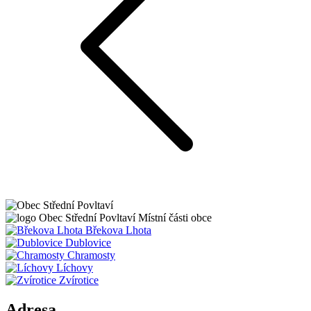
Obec
Střední Povltaví
Místní části obce
Břekova Lhota
Dublovice
Chramosty
Líchovy
Zvírotice
Adresa