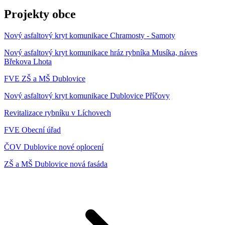
Projekty obce
Nový asfaltový kryt komunikace Chramosty - Samoty
Nový asfaltový kryt komunikace hráz rybníka Musíka, náves
Břekova Lhota
FVE ZŠ a MŠ Dublovice
Nový asfaltový kryt komunikace Dublovice Příčovy
Revitalizace rybníku v Líchovech
FVE Obecní úřad
ČOV Dublovice nové oplocení
ZŠ a MŠ Dublovice nová fasáda