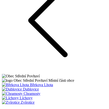
Obec
Střední Povltaví
Místní části obce
Břekova Lhota
Dublovice
Chramosty
Líchovy
Zvírotice