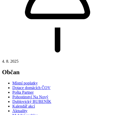
4. 8. 2025
Občan
Místní poplatky
Dotace domácích ČOV
Pošta Partner
Pohostinství Na Nový
Dublovický BUBENÍK
Kalendář akcí
Aktuality