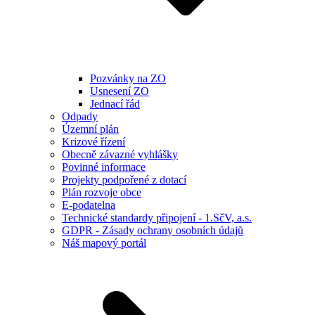
Pozvánky na ZO
Usnesení ZO
Jednací řád
Odpady
Územní plán
Krizové řízení
Obecně závazné vyhlášky
Povinné informace
Projekty podpořené z dotací
Plán rozvoje obce
E-podatelna
Technické standardy připojení - 1.SčV, a.s.
GDPR - Zásady ochrany osobních údajů
Náš mapový portál