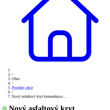
/
Obec
/
Projekty obce
/
Nový asfaltový kryt komunikace…
Nový asfaltový kryt