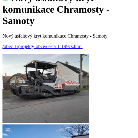
komunikace Chramosty -
Samoty
Nový asfaltový kryt komunikace Chramosty - Samoty
/obec-1/projekty-obce/cesta-1-199cs.html