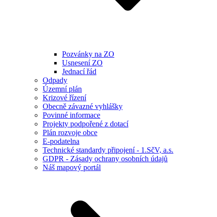
Pozvánky na ZO
Usnesení ZO
Jednací řád
Odpady
Územní plán
Krizové řízení
Obecně závazné vyhlášky
Povinné informace
Projekty podpořené z dotací
Plán rozvoje obce
E-podatelna
Technické standardy připojení - 1.SčV, a.s.
GDPR - Zásady ochrany osobních údajů
Náš mapový portál