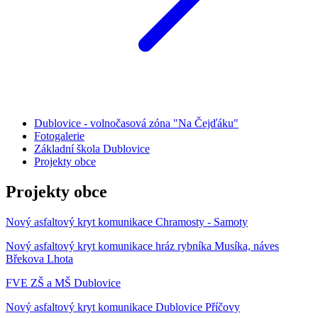
Dublovice - volnočasová zóna "Na Čejďáku"
Fotogalerie
Základní škola Dublovice
Projekty obce
Projekty obce
Nový asfaltový kryt komunikace Chramosty - Samoty
Nový asfaltový kryt komunikace hráz rybníka Musíka, náves
Břekova Lhota
FVE ZŠ a MŠ Dublovice
Nový asfaltový kryt komunikace Dublovice Příčovy