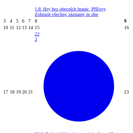
1.8. Hry bez obecních hranic, Příčovy
Zobrazit všechny záznamy ze dne
3
4
5
6
7
8
9
10
11
12
13
14
15
16
22
2
17
18
19
20
21
23