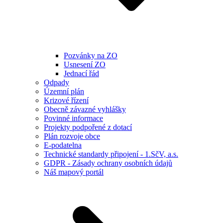
Pozvánky na ZO
Usnesení ZO
Jednací řád
Odpady
Územní plán
Krizové řízení
Obecně závazné vyhlášky
Povinné informace
Projekty podpořené z dotací
Plán rozvoje obce
E-podatelna
Technické standardy připojení - 1.SčV, a.s.
GDPR - Zásady ochrany osobních údajů
Náš mapový portál