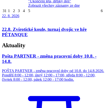
"Ukončení léta, dětský den"
Zobrazit všechny záznamy ze dne
31
1
2
3
4
5
6
22. 8.
2026
22.8. Zvírotické koule, turnaj dvojic ve hře
PÉTANQUE
Aktuality
Pošta PARTNER - změna pracovní doby 10.8. -
14.8.
POŠTA PARTNER - změna pracovní doby od 10.8. do 14.8.2026.
Pondělí 8:00 - 12:00, úterý 12:00 - 17:00, středa 8:00 - 12:00,
čtvrtek 8:00 - 12:00, pátek 12:00 - 17:00 hodin.