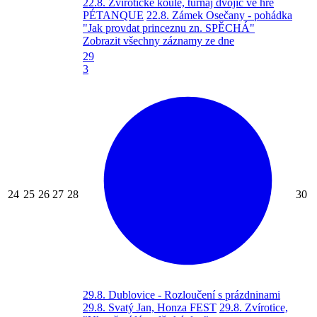
22.8. Zvírotické koule, turnaj dvojic ve hře
PÉTANQUE
22.8. Zámek Osečany - pohádka
"Jak provdat princeznu zn. SPĚCHÁ"
Zobrazit všechny záznamy ze dne
29
3
24
25
26
27
28
30
29.8. Dublovice - Rozloučení s prázdninami
29.8. Svatý Jan, Honza FEST
29.8. Zvírotice,