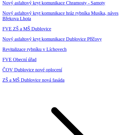
Nový asfaltový kryt komunikace Chramosty - Samoty
Nový asfaltový kryt komunikace hráz rybníka Musíka, náves
Břekova Lhota
FVE ZŠ a MŠ Dublovice
Nový asfaltový kryt komunikace Dublovice Příčovy
Revitalizace rybníku v Líchovech
FVE Obecní úřad
ČOV Dublovice nové oplocení
ZŠ a MŠ Dublovice nová fasáda