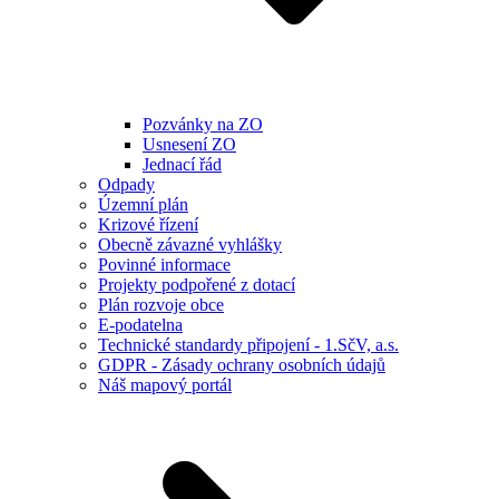
Pozvánky na ZO
Usnesení ZO
Jednací řád
Odpady
Územní plán
Krizové řízení
Obecně závazné vyhlášky
Povinné informace
Projekty podpořené z dotací
Plán rozvoje obce
E-podatelna
Technické standardy připojení - 1.SčV, a.s.
GDPR - Zásady ochrany osobních údajů
Náš mapový portál