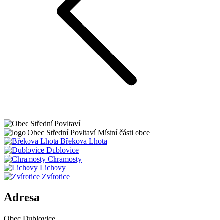
Obec
Střední Povltaví
Místní části obce
Břekova Lhota
Dublovice
Chramosty
Líchovy
Zvírotice
Adresa
Obec Dublovice