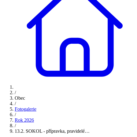
/
Obec
/
Fotogalerie
/
Rok 2026
/
13.2. SOKOL - přípravka, pravidelé…