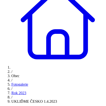
/
Obec
/
Fotogalerie
/
Rok 2023
/
UKLIĎME ČESKO 1.4.2023