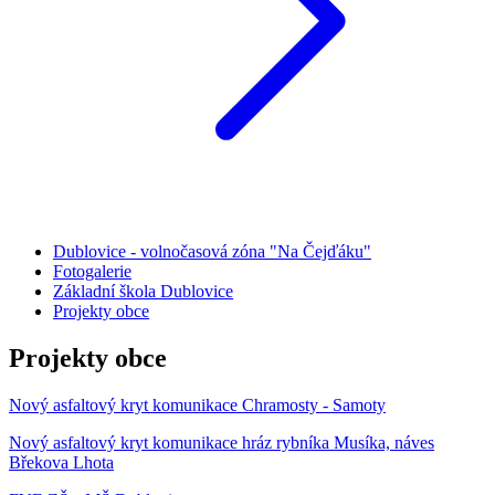
Dublovice - volnočasová zóna "Na Čejďáku"
Fotogalerie
Základní škola Dublovice
Projekty obce
Projekty obce
Nový asfaltový kryt komunikace Chramosty - Samoty
Nový asfaltový kryt komunikace hráz rybníka Musíka, náves
Břekova Lhota