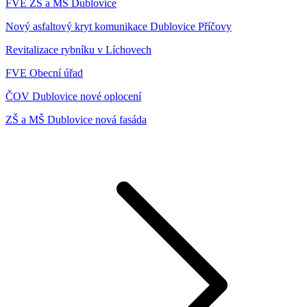
FVE ZŠ a MŠ Dublovice
Nový asfaltový kryt komunikace Dublovice Příčovy
Revitalizace rybníku v Líchovech
FVE Obecní úřad
ČOV Dublovice nové oplocení
ZŠ a MŠ Dublovice nová fasáda