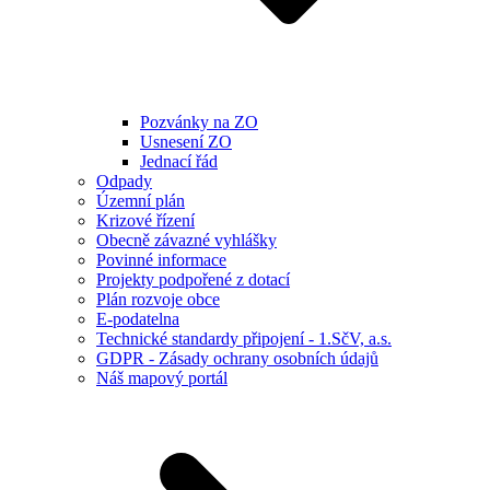
Pozvánky na ZO
Usnesení ZO
Jednací řád
Odpady
Územní plán
Krizové řízení
Obecně závazné vyhlášky
Povinné informace
Projekty podpořené z dotací
Plán rozvoje obce
E-podatelna
Technické standardy připojení - 1.SčV, a.s.
GDPR - Zásady ochrany osobních údajů
Náš mapový portál