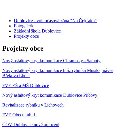
Dublovice - volnočasová zóna "Na Čejďáku"
Fotogalerie
Základní škola Dublovice
Projekty obce
Projekty obce
Nový asfaltový kryt komunikace Chramosty - Samoty
Nový asfaltový kryt komunikace hráz rybníka Musíka, náves
Břekova Lhota
FVE ZŠ a MŠ Dublovice
Nový asfaltový kryt komunikace Dublovice Příčovy
Revitalizace rybníku v Líchovech
FVE Obecní úřad
ČOV Dublovice nové oplocení