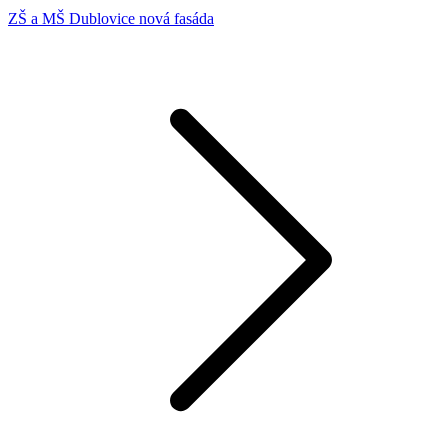
ZŠ a MŠ Dublovice nová fasáda