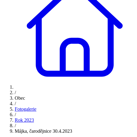
/
Obec
/
Fotogalerie
/
Rok 2023
/
Májka, čarodějnice 30.4.2023