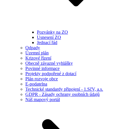
Pozvánky na ZO
Usnesení ZO
Jednací řád
Odpady
Územní plán
Krizové řízení
Obecně závazné vyhlášky
Povinné informace
Projekty podpořené z dotací
Plán rozvoje obce
E-podatelna
Technické standardy připojení - 1.SčV, a.s.
GDPR - Zásady ochrany osobních údajů
Náš mapový portál