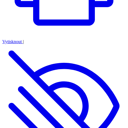
Vytisknout
|