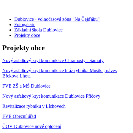
Dublovice - volnočasová zóna "Na Čejďáku"
Fotogalerie
Základní škola Dublovice
Projekty obce
Projekty obce
Nový asfaltový kryt komunikace Chramosty - Samoty
Nový asfaltový kryt komunikace hráz rybníka Musíka, náves
Břekova Lhota
FVE ZŠ a MŠ Dublovice
Nový asfaltový kryt komunikace Dublovice Příčovy
Revitalizace rybníku v Líchovech
FVE Obecní úřad
ČOV Dublovice nové oplocení