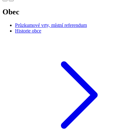
Obec
Průzkumové vrty, místní referendum
Historie obce