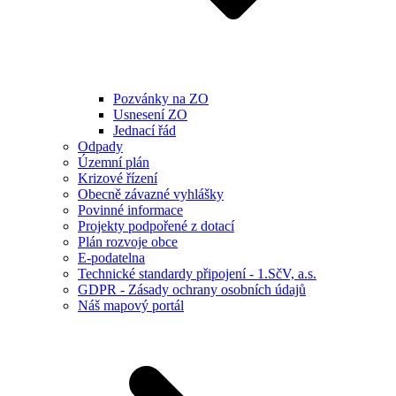
Pozvánky na ZO
Usnesení ZO
Jednací řád
Odpady
Územní plán
Krizové řízení
Obecně závazné vyhlášky
Povinné informace
Projekty podpořené z dotací
Plán rozvoje obce
E-podatelna
Technické standardy připojení - 1.SčV, a.s.
GDPR - Zásady ochrany osobních údajů
Náš mapový portál