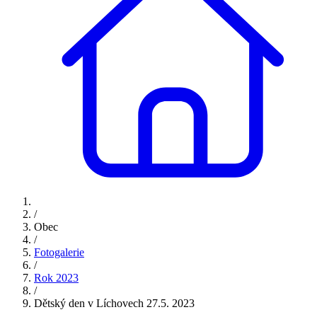
/
Obec
/
Fotogalerie
/
Rok 2023
/
Dětský den v Líchovech 27.5. 2023