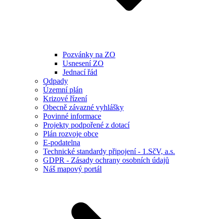
Pozvánky na ZO
Usnesení ZO
Jednací řád
Odpady
Územní plán
Krizové řízení
Obecně závazné vyhlášky
Povinné informace
Projekty podpořené z dotací
Plán rozvoje obce
E-podatelna
Technické standardy připojení - 1.SčV, a.s.
GDPR - Zásady ochrany osobních údajů
Náš mapový portál