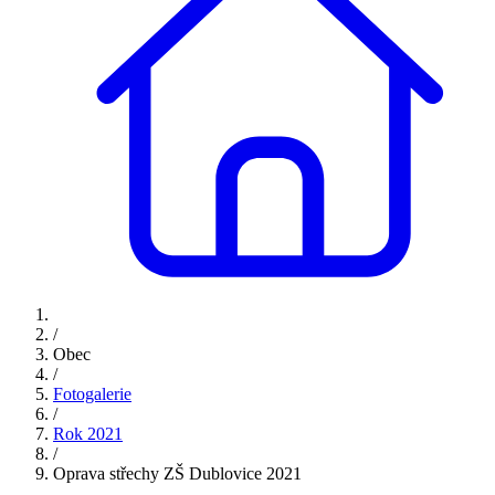
/
Obec
/
Fotogalerie
/
Rok 2021
/
Oprava střechy ZŠ Dublovice 2021