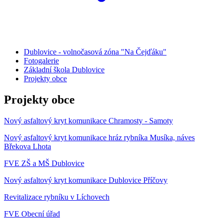
Dublovice - volnočasová zóna "Na Čejďáku"
Fotogalerie
Základní škola Dublovice
Projekty obce
Projekty obce
Nový asfaltový kryt komunikace Chramosty - Samoty
Nový asfaltový kryt komunikace hráz rybníka Musíka, náves
Břekova Lhota
FVE ZŠ a MŠ Dublovice
Nový asfaltový kryt komunikace Dublovice Příčovy
Revitalizace rybníku v Líchovech
FVE Obecní úřad