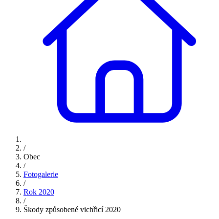
/
Obec
/
Fotogalerie
/
Rok 2020
/
Škody způsobené vichřicí 2020