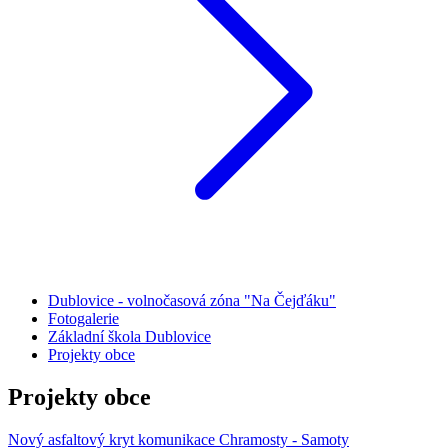
Dublovice - volnočasová zóna "Na Čejďáku"
Fotogalerie
Základní škola Dublovice
Projekty obce
Projekty obce
Nový asfaltový kryt komunikace Chramosty - Samoty