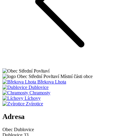
Obec
Střední Povltaví
Místní části obce
Břekova Lhota
Dublovice
Chramosty
Líchovy
Zvírotice
Adresa
Obec Dublovice
Dublovice 33