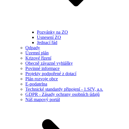
Pozvánky na ZO
Usnesení ZO
Jednací řád
Odpady
Územní plán
Krizové řízení
Obecně závazné vyhlášky
Povinné informace
Projekty podpořené z dotací
Plán rozvoje obce
E-podatelna
Technické standardy připojení - 1.SčV, a.s.
GDPR - Zásady ochrany osobních údajů
Náš mapový portál