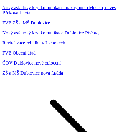
Nový asfaltový kryt komunikace hráz rybníka Musíka, náves
Břekova Lhota
FVE ZŠ a MŠ Dublovice
Nový asfaltový kryt komunikace Dublovice Příčovy
Revitalizace rybníku v Líchovech
FVE Obecní úřad
ČOV Dublovice nové oplocení
ZŠ a MŠ Dublovice nová fasáda