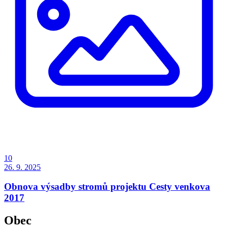
10
26. 9. 2025
Obnova výsadby stromů projektu Cesty venkova
2017
Obec