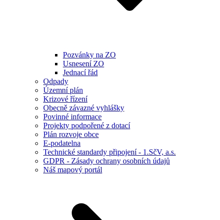
Pozvánky na ZO
Usnesení ZO
Jednací řád
Odpady
Územní plán
Krizové řízení
Obecně závazné vyhlášky
Povinné informace
Projekty podpořené z dotací
Plán rozvoje obce
E-podatelna
Technické standardy připojení - 1.SčV, a.s.
GDPR - Zásady ochrany osobních údajů
Náš mapový portál