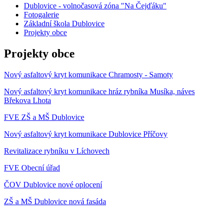
Dublovice - volnočasová zóna "Na Čejďáku"
Fotogalerie
Základní škola Dublovice
Projekty obce
Projekty obce
Nový asfaltový kryt komunikace Chramosty - Samoty
Nový asfaltový kryt komunikace hráz rybníka Musíka, náves
Břekova Lhota
FVE ZŠ a MŠ Dublovice
Nový asfaltový kryt komunikace Dublovice Příčovy
Revitalizace rybníku v Líchovech
FVE Obecní úřad
ČOV Dublovice nové oplocení
ZŠ a MŠ Dublovice nová fasáda