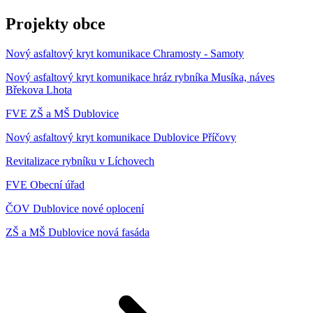
Projekty obce
Nový asfaltový kryt komunikace Chramosty - Samoty
Nový asfaltový kryt komunikace hráz rybníka Musíka, náves
Břekova Lhota
FVE ZŠ a MŠ Dublovice
Nový asfaltový kryt komunikace Dublovice Příčovy
Revitalizace rybníku v Líchovech
FVE Obecní úřad
ČOV Dublovice nové oplocení
ZŠ a MŠ Dublovice nová fasáda