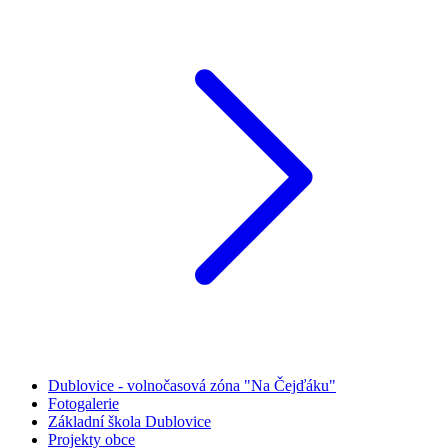
Dublovice - volnočasová zóna "Na Čejďáku"
Fotogalerie
Základní škola Dublovice
Projekty obce