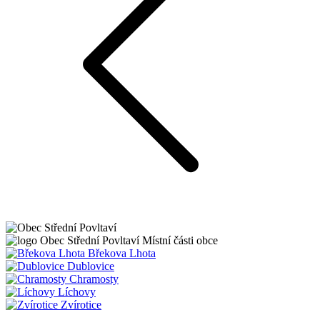
Obec
Střední Povltaví
Místní části obce
Břekova Lhota
Dublovice
Chramosty
Líchovy
Zvírotice