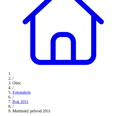
/
Obec
/
Fotogalerie
/
Rok 2011
/
Martinský průvod 2011