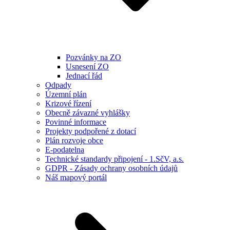
Pozvánky na ZO
Usnesení ZO
Jednací řád
Odpady
Územní plán
Krizové řízení
Obecně závazné vyhlášky
Povinné informace
Projekty podpořené z dotací
Plán rozvoje obce
E-podatelna
Technické standardy připojení - 1.SčV, a.s.
GDPR - Zásady ochrany osobních údajů
Náš mapový portál