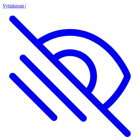
Vytisknout
|