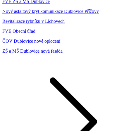
FVE ZŠ a MŠ Dublovice
Nový asfaltový kryt komunikace Dublovice Příčovy
Revitalizace rybníku v Líchovech
FVE Obecní úřad
ČOV Dublovice nové oplocení
ZŠ a MŠ Dublovice nová fasáda