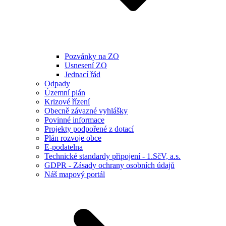
Pozvánky na ZO
Usnesení ZO
Jednací řád
Odpady
Územní plán
Krizové řízení
Obecně závazné vyhlášky
Povinné informace
Projekty podpořené z dotací
Plán rozvoje obce
E-podatelna
Technické standardy připojení - 1.SčV, a.s.
GDPR - Zásady ochrany osobních údajů
Náš mapový portál