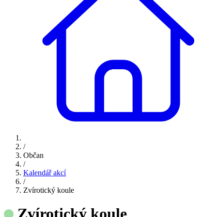
/
Občan
/
Kalendář akcí
/
Zvírotický koule
Zvírotický koule