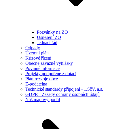
Pozvánky na ZO
Usnesení ZO
Jednací řád
Odpady
Územní plán
Krizové řízení
Obecně závazné vyhlášky
Povinné informace
Projekty podpořené z dotací
Plán rozvoje obce
E-podatelna
Technické standardy připojení - 1.SčV, a.s.
GDPR - Zásady ochrany osobních údajů
Náš mapový portál