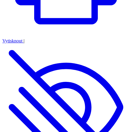
Vytisknout
|