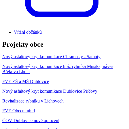
Vítání občánků
Projekty obce
Nový asfaltový kryt komunikace Chramosty - Samoty
Nový asfaltový kryt komunikace hráz rybníka Musíka, náves
Břekova Lhota
FVE ZŠ a MŠ Dublovice
Nový asfaltový kryt komunikace Dublovice Příčovy
Revitalizace rybníku v Líchovech
FVE Obecní úřad
ČOV Dublovice nové oplocení