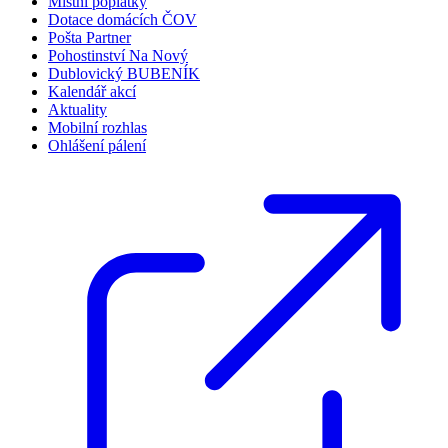
Místní poplatky
Dotace domácích ČOV
Pošta Partner
Pohostinství Na Nový
Dublovický BUBENÍK
Kalendář akcí
Aktuality
Mobilní rozhlas
Ohlášení pálení