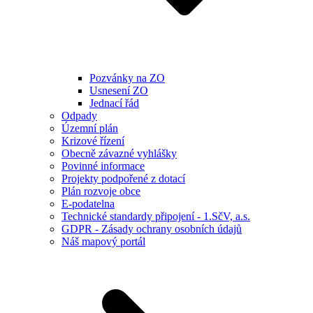
Pozvánky na ZO
Usnesení ZO
Jednací řád
Odpady
Územní plán
Krizové řízení
Obecně závazné vyhlášky
Povinné informace
Projekty podpořené z dotací
Plán rozvoje obce
E-podatelna
Technické standardy připojení - 1.SčV, a.s.
GDPR - Zásady ochrany osobních údajů
Náš mapový portál