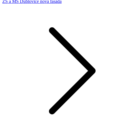
ZŠ a MŠ Dublovice nová fasáda