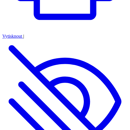
Vytisknout
|