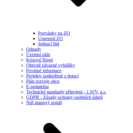
Pozvánky na ZO
Usnesení ZO
Jednací řád
Odpady
Územní plán
Krizové řízení
Obecně závazné vyhlášky
Povinné informace
Projekty podpořené z dotací
Plán rozvoje obce
E-podatelna
Technické standardy připojení - 1.SčV, a.s.
GDPR - Zásady ochrany osobních údajů
Náš mapový portál