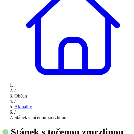
/
Občan
/
Aktuality
/
Stánek s točenou zmrzlinou
Stánek s točenou zmrzlinou