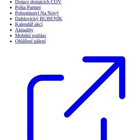
Dotace domácích ČOV
Pošta Partner
Pohostinství Na Nový
Dublovický BUBENÍK
Kalendář akcí
Aktuality
Mobilní rozhlas
Ohlášení pálení