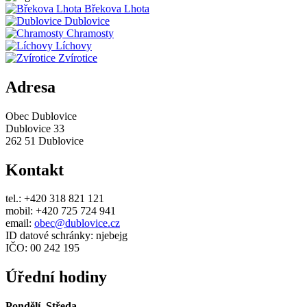
Břekova Lhota
Dublovice
Chramosty
Líchovy
Zvírotice
Adresa
Obec Dublovice
Dublovice 33
262 51 Dublovice
Kontakt
tel.: +420 318 821 121
mobil: +420 725 724 941
email:
obec@dublovice.cz
ID datové schránky: njebejg
IČO: 00 242 195
Úřední hodiny
Pondělí, Středa