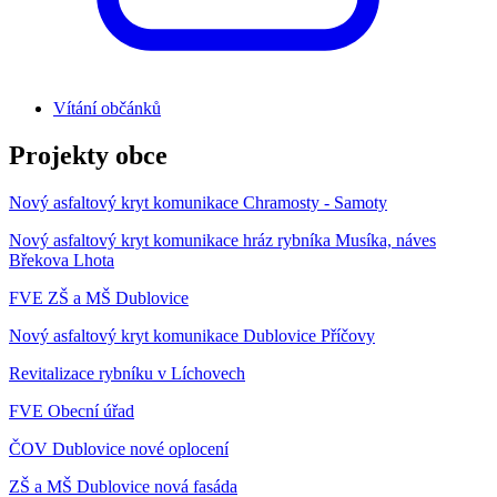
Vítání občánků
Projekty obce
Nový asfaltový kryt komunikace Chramosty - Samoty
Nový asfaltový kryt komunikace hráz rybníka Musíka, náves
Břekova Lhota
FVE ZŠ a MŠ Dublovice
Nový asfaltový kryt komunikace Dublovice Příčovy
Revitalizace rybníku v Líchovech
FVE Obecní úřad
ČOV Dublovice nové oplocení
ZŠ a MŠ Dublovice nová fasáda