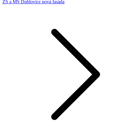
ZŠ a MŠ Dublovice nová fasáda