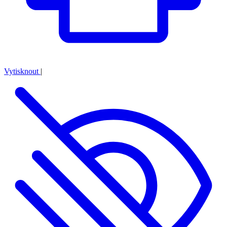
Vytisknout
|