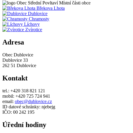
Obec
Střední Povltaví
Místní části obce
Břekova Lhota
Dublovice
Chramosty
Líchovy
Zvírotice
Adresa
Obec Dublovice
Dublovice 33
262 51 Dublovice
Kontakt
tel.: +420 318 821 121
mobil: +420 725 724 941
email:
obec@dublovice.cz
ID datové schránky: njebejg
IČO: 00 242 195
Úřední hodiny