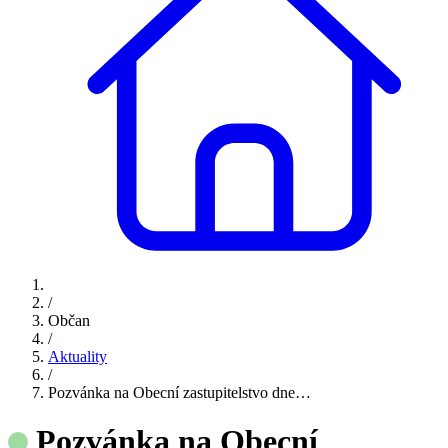
/
Občan
/
Aktuality
/
Pozvánka na Obecní zastupitelstvo dne…
Pozvánka na Obecní