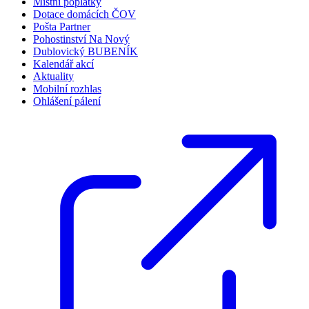
Místní poplatky
Dotace domácích ČOV
Pošta Partner
Pohostinství Na Nový
Dublovický BUBENÍK
Kalendář akcí
Aktuality
Mobilní rozhlas
Ohlášení pálení