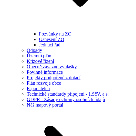
Pozvánky na ZO
Usnesení ZO
Jednací řád
Odpady
Územní plán
Krizové řízení
Obecně závazné vyhlášky
Povinné informace
Projekty podpořené z dotací
Plán rozvoje obce
E-podatelna
Technické standardy připojení - 1.SčV, a.s.
GDPR - Zásady ochrany osobních údajů
Náš mapový portál