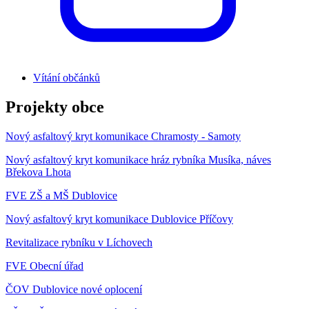
Vítání občánků
Projekty obce
Nový asfaltový kryt komunikace Chramosty - Samoty
Nový asfaltový kryt komunikace hráz rybníka Musíka, náves
Břekova Lhota
FVE ZŠ a MŠ Dublovice
Nový asfaltový kryt komunikace Dublovice Příčovy
Revitalizace rybníku v Líchovech
FVE Obecní úřad
ČOV Dublovice nové oplocení