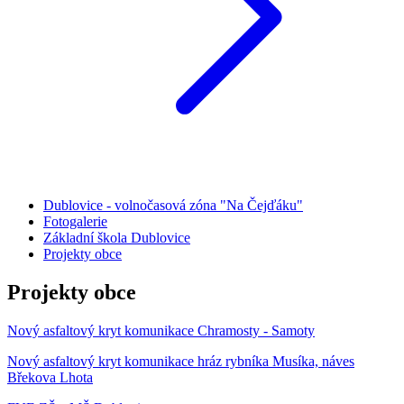
Dublovice - volnočasová zóna "Na Čejďáku"
Fotogalerie
Základní škola Dublovice
Projekty obce
Projekty obce
Nový asfaltový kryt komunikace Chramosty - Samoty
Nový asfaltový kryt komunikace hráz rybníka Musíka, náves
Břekova Lhota