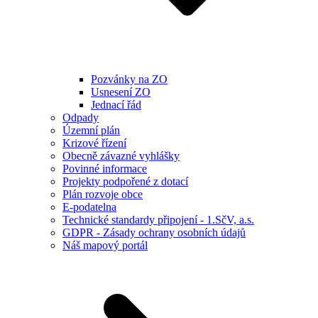
Pozvánky na ZO
Usnesení ZO
Jednací řád
Odpady
Územní plán
Krizové řízení
Obecně závazné vyhlášky
Povinné informace
Projekty podpořené z dotací
Plán rozvoje obce
E-podatelna
Technické standardy připojení - 1.SčV, a.s.
GDPR - Zásady ochrany osobních údajů
Náš mapový portál