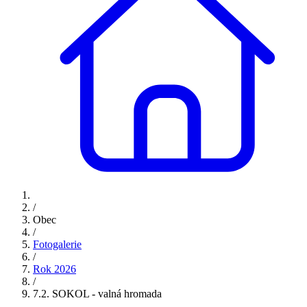
/
Obec
/
Fotogalerie
/
Rok 2026
/
7.2. SOKOL - valná hromada