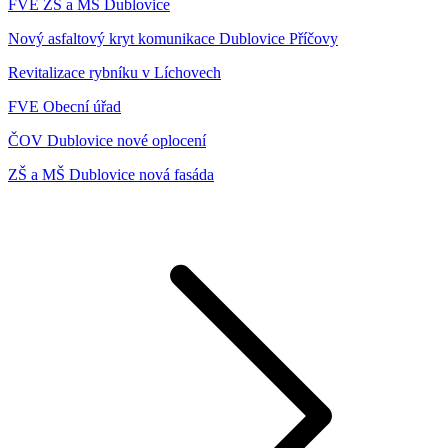
FVE ZŠ a MŠ Dublovice
Nový asfaltový kryt komunikace Dublovice Příčovy
Revitalizace rybníku v Líchovech
FVE Obecní úřad
ČOV Dublovice nové oplocení
ZŠ a MŠ Dublovice nová fasáda