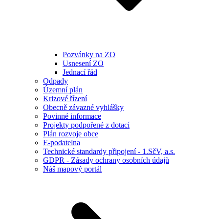
Pozvánky na ZO
Usnesení ZO
Jednací řád
Odpady
Územní plán
Krizové řízení
Obecně závazné vyhlášky
Povinné informace
Projekty podpořené z dotací
Plán rozvoje obce
E-podatelna
Technické standardy připojení - 1.SčV, a.s.
GDPR - Zásady ochrany osobních údajů
Náš mapový portál