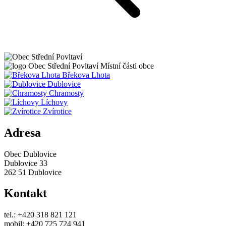
Obec
Střední Povltaví
Místní části obce
Břekova Lhota
Dublovice
Chramosty
Líchovy
Zvírotice
Adresa
Obec Dublovice
Dublovice 33
262 51 Dublovice
Kontakt
tel.: +420 318 821 121
mobil: +420 725 724 941