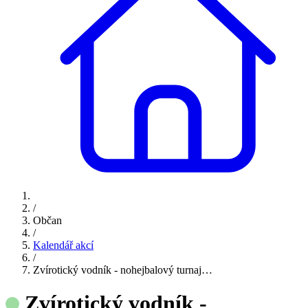
/
Občan
/
Kalendář akcí
/
Zvírotický vodník - nohejbalový turnaj…
Zvírotický vodník -