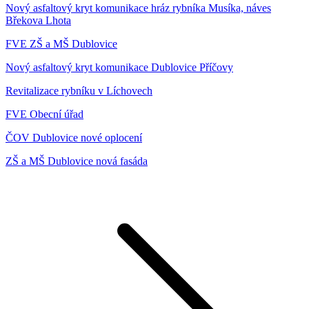
Nový asfaltový kryt komunikace hráz rybníka Musíka, náves
Břekova Lhota
FVE ZŠ a MŠ Dublovice
Nový asfaltový kryt komunikace Dublovice Příčovy
Revitalizace rybníku v Líchovech
FVE Obecní úřad
ČOV Dublovice nové oplocení
ZŠ a MŠ Dublovice nová fasáda