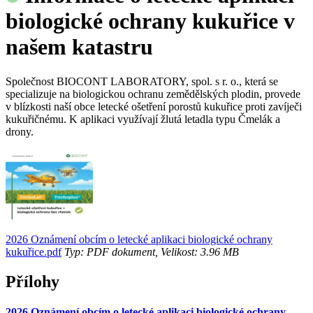
biologické ochrany kukuřice v
našem katastru
Společnost BIOCONT LABORATORY, spol. s r. o., která se
specializuje na biologickou ochranu zemědělských plodin, provede
v blízkosti naší obce letecké ošetření porostů kukuřice proti zavíječi
kukuřičnému. K aplikaci využívají žlutá letadla typu Čmelák a
drony.
2026 Oznámení obcím o letecké aplikaci biologické ochrany
kukuřice.pdf
Typ: PDF dokument, Velikost: 3.96 MB
Přílohy
2026 Oznámení obcím o letecké aplikaci biologické ochrany