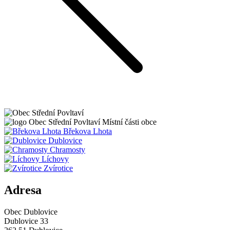
Obec
Střední Povltaví
Místní části obce
Břekova Lhota
Dublovice
Chramosty
Líchovy
Zvírotice
Adresa
Obec Dublovice
Dublovice 33