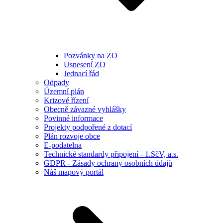
Pozvánky na ZO
Usnesení ZO
Jednací řád
Odpady
Územní plán
Krizové řízení
Obecně závazné vyhlášky
Povinné informace
Projekty podpořené z dotací
Plán rozvoje obce
E-podatelna
Technické standardy připojení - 1.SčV, a.s.
GDPR - Zásady ochrany osobních údajů
Náš mapový portál