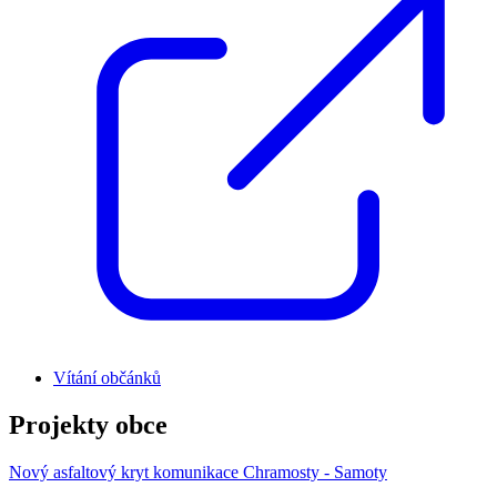
Vítání občánků
Projekty obce
Nový asfaltový kryt komunikace Chramosty - Samoty